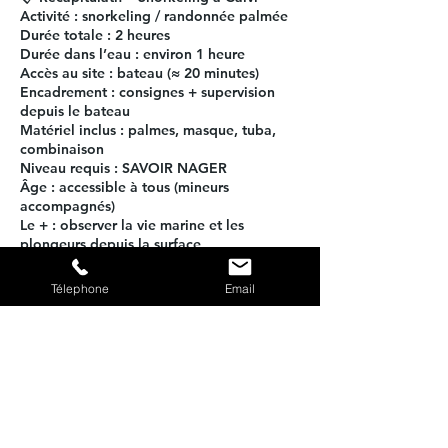
Activité : snorkeling / randonnée palmée
Durée totale : 2 heures
Durée dans l’eau : environ 1 heure
Accès au site : bateau (≈ 20 minutes)
Encadrement : consignes + supervision
depuis le bateau
Matériel inclus : palmes, masque, tuba,
combinaison
Niveau requis : SAVOIR NAGER
Âge : accessible à tous (mineurs
accompagnés)
Le + : observer la vie marine et les
plongeurs depuis la surface
Télephone
Email
Politique d'annulation
Pour annuler ou reporter, merci de nous
prévenir par téléphone au moins 48
heures à l'avance.