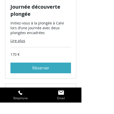
Journée découverte
plongée
Initiez-vous à la plongée à Calvi
lors d’une journée avec deux
plongées encadrées
Lire plus
170
170 €
euros
Réserver
Initiation en Duo
Télephone
Email
Une première plongée à deux,
encadrée et adaptée à votre
rythme