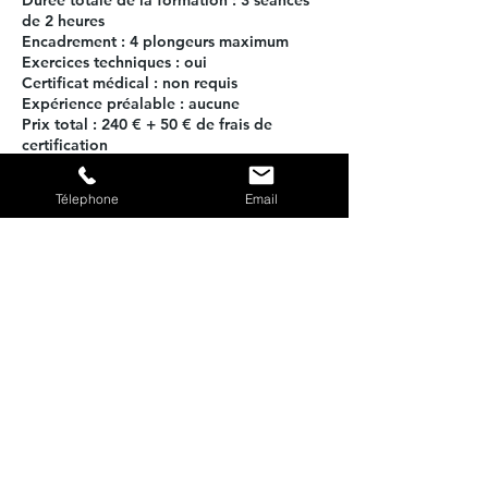
Durée totale de la formation : 3 séances
de 2 heures
Encadrement : 4 plongeurs maximum
Exercices techniques : oui
Certificat médical : non requis
Expérience préalable : aucune
Prix total : 240 € + 50 € de frais de
certification
Télephone
Email
Politique d'annulation
Pour annuler ou reporter, merci de nous
prévenir par téléphone au moins 48
heures à l'avance.
Coordonnées
Port de Calvi, Quai Adolphe Landry,
20260 Calvi, France