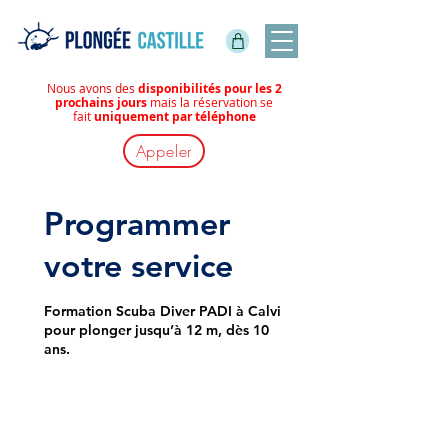
Nous avons des
disponibilités pour les 2
prochains jours
mais la réservation se
fait
uniquement par téléphone
Appeler
Programmer
votre service
Formation Scuba Diver PADI à Calvi
pour plonger jusqu’à 12 m, dès 10
ans.