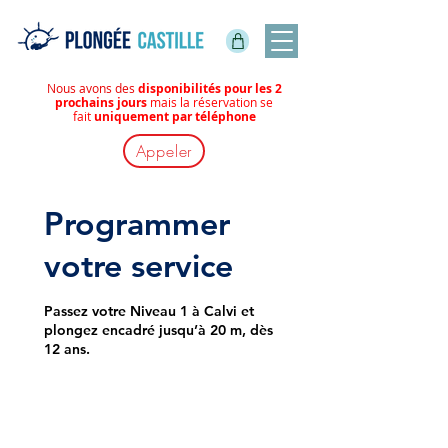
Nous avons des
disponibilités pour les 2
prochains jours
mais la réservation se
fait
uniquement par téléphone
Appeler
Programmer
votre service
Passez votre Niveau 1 à Calvi et
plongez encadré jusqu’à 20 m, dès
12 ans.